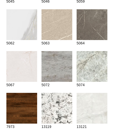
5045
5046
5059
5062
5063
5064
5067
5072
5074
7973
13119
13121