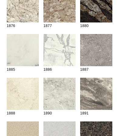
ande
tre
e
1876
1877
1880
buteur
ières
igne
us
tact
1885
1886
1887
1888
1890
1891