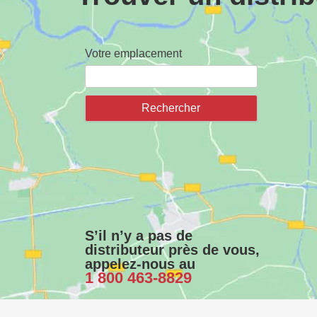
Votre emplacement
S’il n’y a pas de
distributeur près de vous,
appelez-nous au
1 800 463-8829