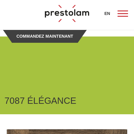
-->
EN
COMMANDEZ MAINTENANT
ueil
nistes
7087 ÉLÉGANCE
tion
és de
e