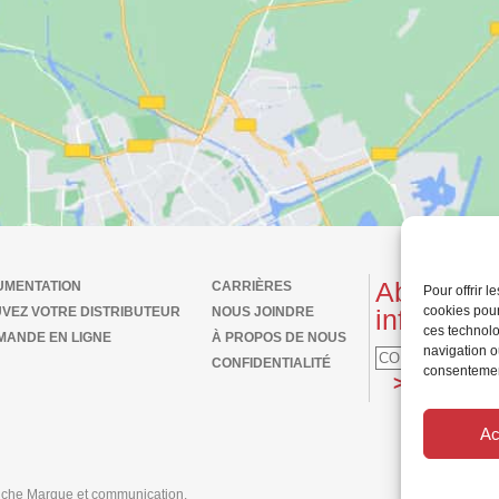
Abonnez-v
UMENTATION
CARRIÈRES
Pour offrir 
cookies pour
VEZ VOTRE DISTRIBUTEUR
NOUS JOINDRE
infolettre
ces technolo
ANDE EN LIGNE
À PROPOS DE NOUS
navigation ou
CONFIDENTIALITÉ
consentement
EN
Ac
uche Marque et communication
.