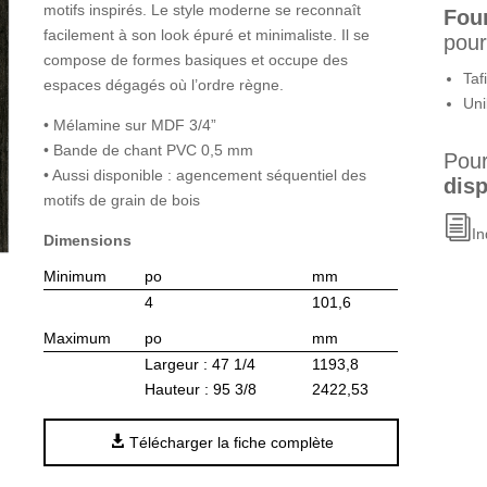
motifs inspirés. Le style moderne se reconnaît
Fou
facilement à son look épuré et minimaliste. Il se
pour
compose de formes basiques et occupe des
Taf
espaces dégagés où l’ordre règne.
Uni
• Mélamine sur MDF 3/4”
• Bande de chant PVC 0,5 mm
Pour
• Aussi disponible : agencement séquentiel des
disp
motifs de grain de bois
In
Dimensions
Minimum
po
mm
4
101,6
Maximum
po
mm
Largeur : 47 1/4
1193,8
Hauteur : 95 3/8
2422,53
Télécharger la fiche complète