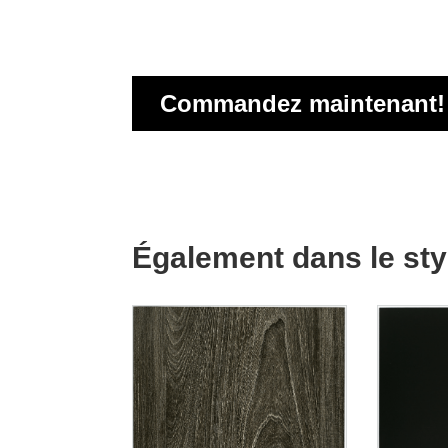
ande
tre
e
buteur
ières
igne
us
Commandez maintenant!
tact
Également dans le st