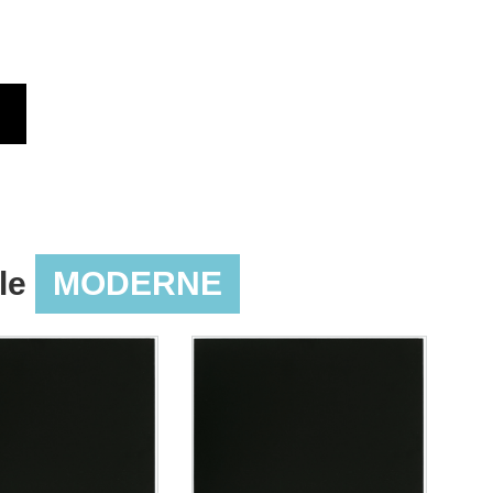
yle
MODERNE