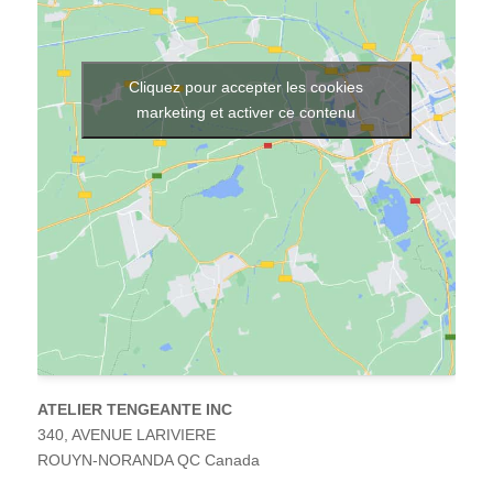
ement
iétés
uits
es
Cliquez pour accepter les cookies
ptoirs
marketing et activer ce contenu
Sur
sure
ations
buteurs
ntation
À
ATELIER TENGEANTE INC
340, AVENUE LARIVIERE
uver
pos
ROUYN-NORANDA
QC
Canada