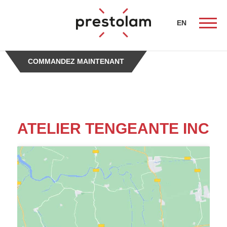
-->
EN
COMMANDEZ MAINTENANT
ueil
ATELIER TENGEANTE INC
nistes
tion
és de
e