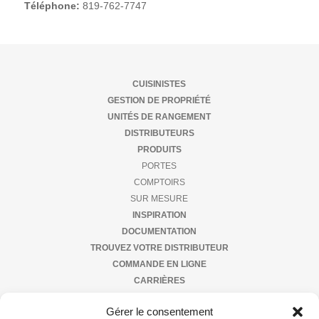
Téléphone:
819-762-7747
ande
tre
e
buteur
ières
igne
us
CUISINISTES
GESTION DE PROPRIÉTÉ
tact
UNITÉS DE RANGEMENT
DISTRIBUTEURS
PRODUITS
PORTES
COMPTOIRS
SUR MESURE
INSPIRATION
DOCUMENTATION
TROUVEZ VOTRE DISTRIBUTEUR
COMMANDE EN LIGNE
CARRIÈRES
NOUS JOINDRE
Gérer le consentement
À PROPOS DE NOUS