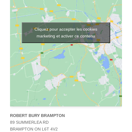
ement
iétés
uits
es
ptoirs
Cliquez pour accepter les cookies
Sur
marketing et activer ce contenu
sure
ations
buteurs
ntation
À
ROBERT BURY BRAMPTON
89 SUMMERLEA RD
uver
pos
BRAMPTON
ON
L6T 4V2