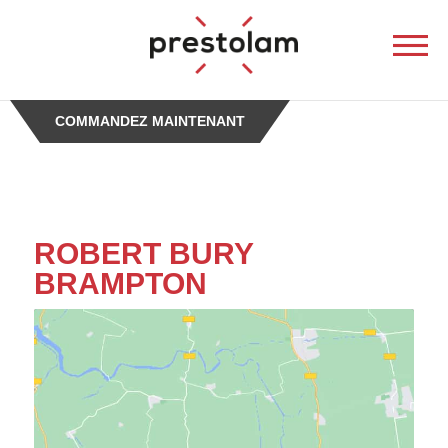
-->
COMMANDEZ MAINTENANT
ueil
ROBERT BURY
BRAMPTON
nistes
tion
és de
e