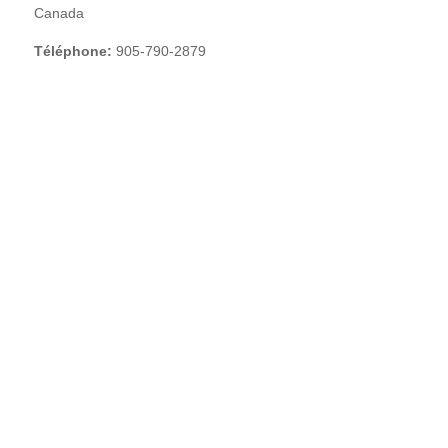
Canada
ande
tre
e
Téléphone:
905-790-2879
buteur
ières
igne
us
tact