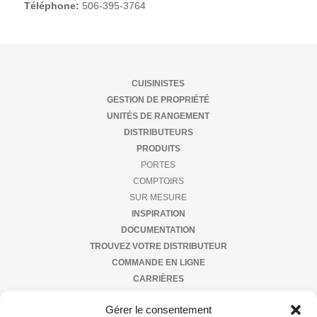
Téléphone:
506-395-3764
ande
tre
e
buteur
ières
igne
us
CUISINISTES
GESTION DE PROPRIÉTÉ
tact
UNITÉS DE RANGEMENT
DISTRIBUTEURS
PRODUITS
PORTES
COMPTOIRS
SUR MESURE
INSPIRATION
DOCUMENTATION
TROUVEZ VOTRE DISTRIBUTEUR
COMMANDE EN LIGNE
CARRIÈRES
NOUS JOINDRE
Gérer le consentement
À PROPOS DE NOUS