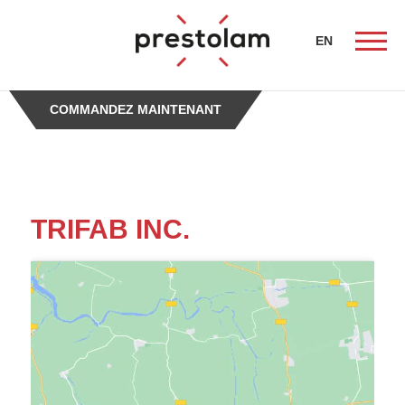
-->
EN
COMMANDEZ MAINTENANT
ueil
TRIFAB INC.
nistes
tion
és de
e