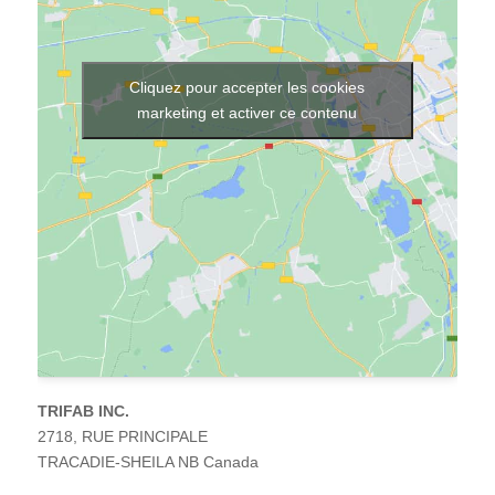
ement
iétés
uits
es
Cliquez pour accepter les cookies
ptoirs
marketing et activer ce contenu
Sur
sure
ations
buteurs
ntation
À
TRIFAB INC.
2718, RUE PRINCIPALE
uver
pos
TRACADIE-SHEILA
NB
Canada