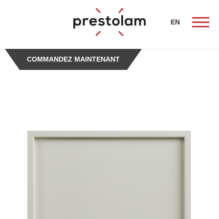
-->
EN
COMMANDEZ MAINTENANT
ueil
nistes
tion
és de
e