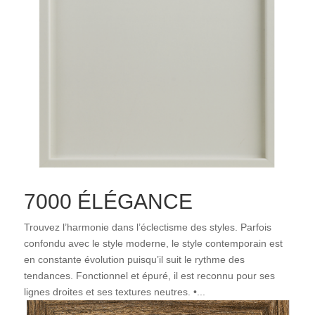
ement
iétés
uits
es
ptoirs
Sur
sure
ations
buteurs
7000 ÉLÉGANCE
ntation
Trouvez l’harmonie dans l’éclectisme des styles. Parfois
confondu avec le style moderne, le style contemporain est
À
en constante évolution puisqu’il suit le rythme des
tendances. Fonctionnel et épuré, il est reconnu pour ses
lignes droites et ses textures neutres. •...
uver
pos